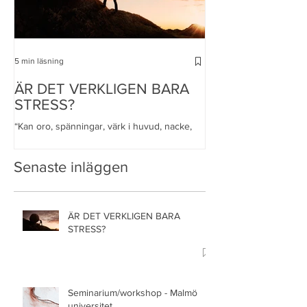
5 min läsning
4 min läsning
ÄR DET VERKLIGEN BARA
ÄR DET VERKL
STRESS?
STRESS?
“Kan oro, spänningar, värk i huvud, nacke,
“Kan oro, spänningar, v
rygg, armar, ben, kalla händer och fötter,
rygg, armar, ben, kalla 
rastlösa ben, myrkrypningar, kramper, orolig
rastlösa ben, myrkrypni
Senaste inläggen
mage, ink
mage,...
ÄR DET VERKLIGEN BARA
STRESS?