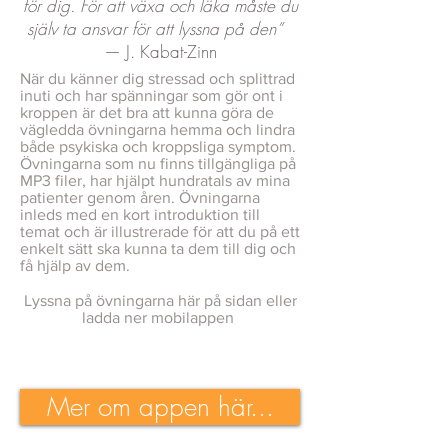
för dig. För att växa och läka måste du
själv ta ansvar för att lyssna på den”
— J. Kabat-Zinn
När du känner dig stressad och splittrad
inuti och har spänningar som gör ont i
kroppen är det bra att kunna göra de
vägledda övningarna hemma och lindra
både psykiska och kroppsliga symptom.
Övningarna som nu finns tillgängliga på
MP3 filer, har hjälpt hundratals av mina
patienter genom åren. Övningarna
inleds med en kort introduktion till
temat och är illustrerade för att du på ett
enkelt sätt ska kunna ta dem till dig och
få hjälp av dem.
Lyssna på övningarna här på sidan eller
ladda ner mobilappen
Mer om appen här...