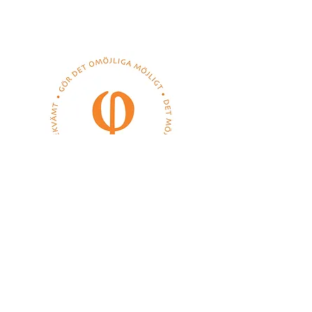
"Gör det omöjliga möjligt, det möjliga
enkelt och det enkla bekvämt"