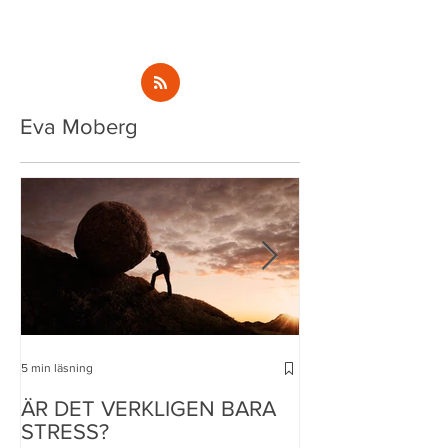
Eva Moberg
5 min läsning
4 min läsning
ÄR DET VERKLIGEN BARA
ÄR DET VERKL