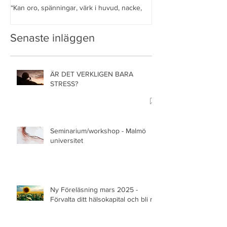
STRESS?
STRESS?
“Kan oro, spänningar, värk i huvud, nacke,
“Kan oro, spänningar, v
rygg, armar, ben, kalla händer och fötter,
rygg, armar, ben, kalla 
rastlösa ben, myrkrypningar, kramper, orolig
rastlösa ben, myrkrypni
Senaste inläggen
mage, ink
mage,...
ÄR DET VERKLIGEN BARA
STRESS?
Seminarium/workshop - Malmö
universitet
Ny Föreläsning mars 2025 -
Förvalta ditt hälsokapital och bli rik