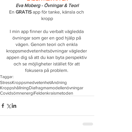
Eva Moberg - Övningar & Teori
En 
GRATIS 
app för tanke, känsla och 
kropp
I min app finner du verbalt vägledda 
övningar som ger en god hjälp på 
vägen. Genom teori och enkla 
kroppsmedvetenhetsövningar vägleder 
appen dig så att du kan byta perspektiv 
och se möjligheter istället för att 
fokusera på problem. 
Taggar:
Stress
Kroppsmedvetenhet
Andning
Kroppshållning
Diafragmamodellen
övningar
Covid
sömn
energi
Feldenkraismetoden