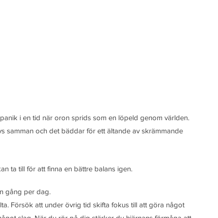
v panik i en tid när oron sprids som en löpeld genom världen.
ävs samman och det bäddar för ett ältande av skrämmande 
n ta till för att finna en bättre balans igen.
l en gång per dag.
älta. Försök att under övrig tid skifta fokus till att göra något 
v något slag. När du rör på dig stärker du hjärnans förmåga att 