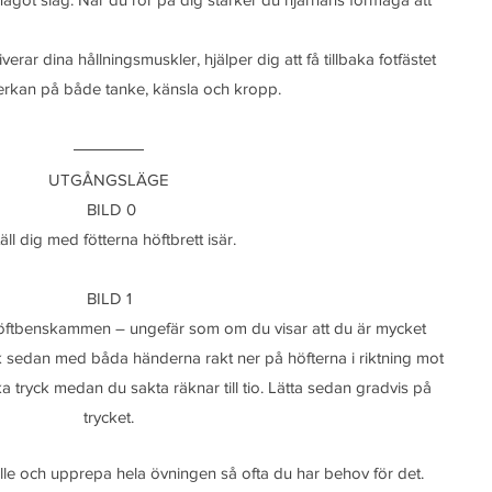
rar dina hållningsmuskler, hjälper dig att få tillbaka fotfästet 
verkan på både tanke, känsla och kropp.
UTGÅNGSLÄGE
 BILD 0
täll dig med fötterna höftbrett isär.
BILD 1
höftbenskammen – ungefär som om du visar att du är mycket 
 sedan med båda händerna rakt ner på höfterna i riktning mot 
a tryck medan du sakta räknar till tio. Lätta sedan gradvis på 
trycket.
fälle och upprepa hela övningen så ofta du har behov för det.