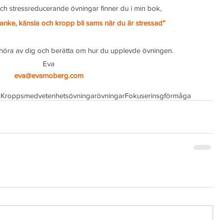
och stressreducerande övningar finner du i min bok,
 tanke, känsla och kropp bli sams när du är stressad”
 höra av dig och berätta om hur du upplevde övningen.
Eva
eva@evamoberg.com
o
Kroppsmedvetenhetsövningar
övningar
Fokuserinsgförmåga