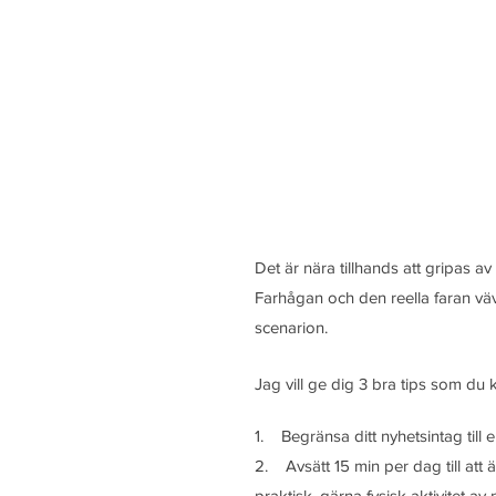
Det är nära tillhands att gripas a
Farhågan och den reella faran v
scenarion.
Jag vill ge dig 3 bra tips som du ka
1.    Begränsa ditt nyhetsintag til
2.    Avsätt 15 min per dag till att 
praktisk, gärna fysisk aktivitet a