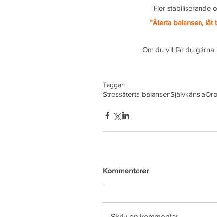
Fler stabiliserande 
”Återta balansen, låt
Om du vill får du gärna
Taggar:
Stress
återta balansen
Självkänsla
Or
Kommentarer
Skriv en kommentar...