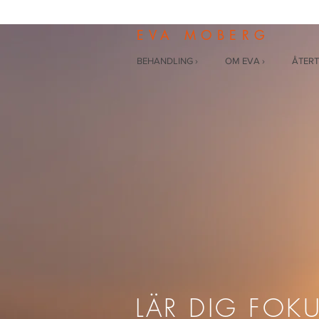
EVA MOBERG
BEHANDLING ›
OM EVA ›
ÅTERT
LÄR DIG FOK