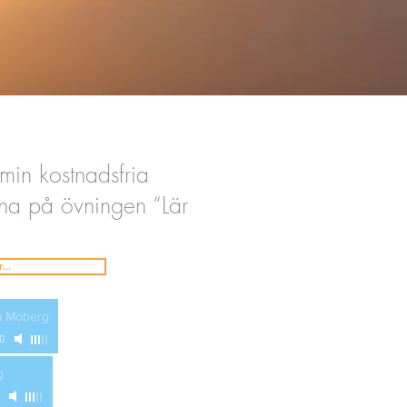
min kostnadsfria
na på övningen “Lär
...
a Moberg
0
g