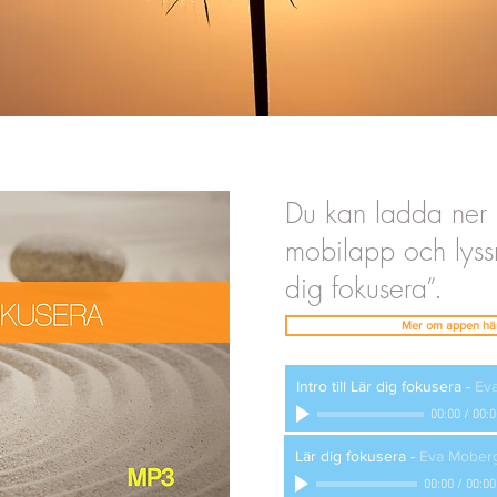
Du kan ladda ner 
mobilapp och lyss
dig fokusera”.
Mer om appen här
Intro till Lär dig fokusera
-
Ev
00:00
/
00:0
Lär dig fokusera
-
Eva Mober
00:00
/
00:00