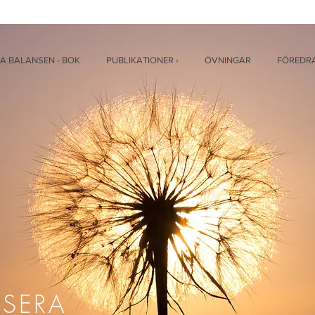
A BALANSEN - BOK
PUBLIKATIONER ›
ÖVNINGAR
FÖREDR
USERA