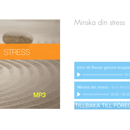
Minska din stress
Intro till Resan genom kropp
00:
Minska din stress
-
Eva Mobe
00:00
/
00:00
TILLBAKA TILL FÖR