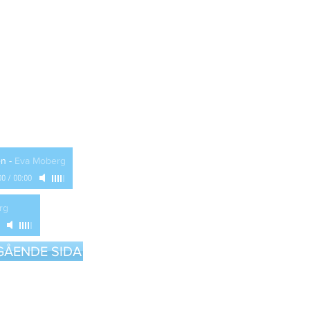
en
-
Eva Moberg
00
/
00:00
rg
EGÅENDE SIDA