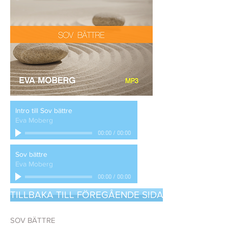
Intro till Sov bättre
Eva Moberg
00:00
/
00:00
Sov bättre
Eva Moberg
00:00
/
00:00
TILLBAKA TILL FÖREGÅENDE SIDA
SOV BÄTTRE