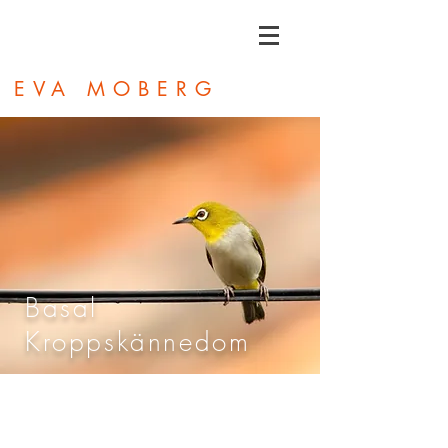
EVA MOBERG
Basal
Kroppskännedom