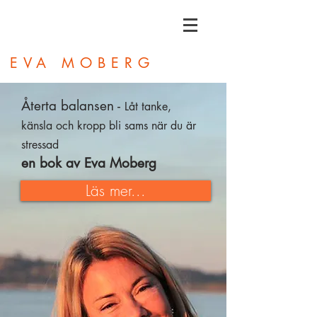
EVA MOBERG
Återta balansen -
Låt tanke,
känsla och kropp bli sams när du är
Återta balansen -
Låt tanke, känsla och kropp bli
stressad
sams när du är stressad
en bok av Eva Moberg
en bok av Eva Moberg
Läs mer...
The book with a life-changing
method
Läs mer...