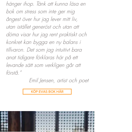
hänger ihop. Tänk att kunna läsa en
bok om stress som inte ger mig
ångest över hur jag lever mitt liv,
utan istället generöst och utan att
döma visar hur jag rent praktiskt och
konkret kan bygga en ny balans i
tillvaron. Det som jag intuitivt bara
anat tidigare förklaras här på ett
levande sätt som verkligen går att
förstå.”
Emil Jensen, artist och poet
KÖP EVAS BOK HÄR