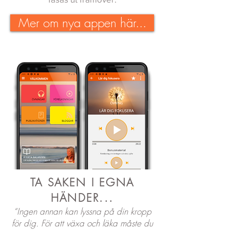
Mer om nya appen här...
TA SAKEN I EGNA
..
HÄNDER.
“Ingen annan kan lyssna på din kropp
för dig. För att växa och läka måste du