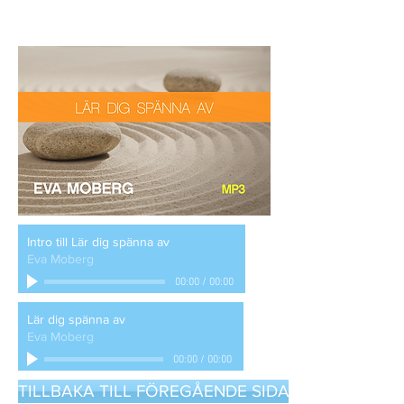
Intro till Lär dig spänna av
Eva Moberg
00:00
/
00:00
Lär dig spänna av
Eva Moberg
00:00
/
00:00
TILLBAKA TILL FÖREGÅENDE SIDA