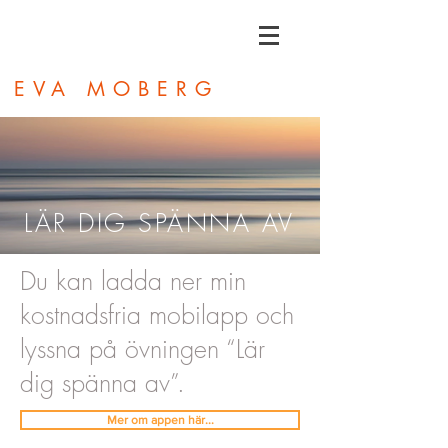
EVA MOBERG
LÄR DIG SPÄNNA AV
Du kan ladda ner min
kostnadsfria mobilapp och
lyssna på övningen “Lär
dig spänna av”.
Mer om appen här...