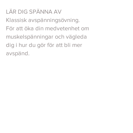
LÄR DIG SPÄNNA AV
Klassisk avspänningsövning.
För att öka din medvetenhet om
muskelspänningar och vägleda
dig i hur du gör för att bli mer
avspänd.
"Make the impossible possible, the
possible easy, and the easy
comfortable"