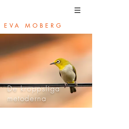
EVA MOBERG
De kroppsliga
metoderna